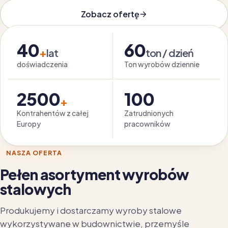
Zobacz ofertę
40
60
+
lat
ton / dzień
doświadczenia
Ton wyrobów dziennie
2500
100
+
Kontrahentów z całej
Zatrudnionych
Europy
pracowników
NASZA OFERTA
Pełen asortyment wyrobów
stalowych
Produkujemy i dostarczamy wyroby stalowe
wykorzystywane w budownictwie, przemyśle