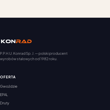
P.P.H.U. Konrad Sp. J. — polski producent
wyrobów stalowych od 1982 roku.
OFERTA
Gwoździe
EPAL
Druty