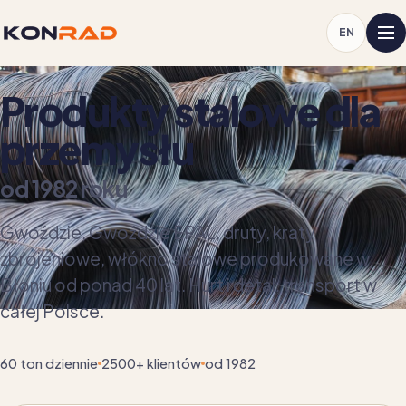
EN
Produkty stalowe dla
przemysłu
od 1982 roku
Gwoździe, Gwoździe EPAL, druty, kraty
zbrojeniowe, włókno stalowe produkowane w
Błoniu od ponad 40 lat. Hurt i detal, transport w
całej Polsce.
60 ton dziennie
2500+ klientów
od 1982