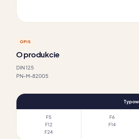
OPIS
O produkcie
DIN 125
PN-M-82005
Typow
F5
F6
F12
F14
F24