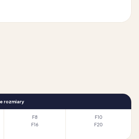
e rozmiary
F8
F10
F16
F20