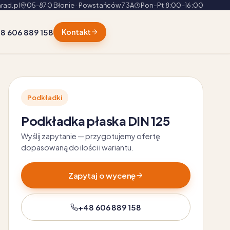
rad.pl
05-870 Błonie · Powstańców 73A
Pon–Pt 8:00–16:00
8 606 889 158
Kontakt
Podkładki
Podkładka płaska DIN 125
Wyślij zapytanie — przygotujemy ofertę
dopasowaną do ilości i wariantu.
Zapytaj o wycenę
+48 606 889 158