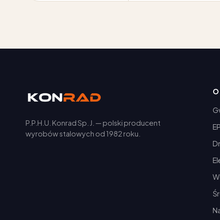
O
G
P.P.H.U. Konrad Sp. J. — polski producent
E
wyrobów stalowych od 1982 roku.
D
E
Wę
Ś
Na