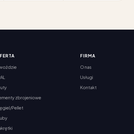
FERTA
FIRMA
woździe
O nas
PAL
Usługi
ruty
Kontakt
lementy zbrojeniowe
giel/Pellet
ruby
krętki