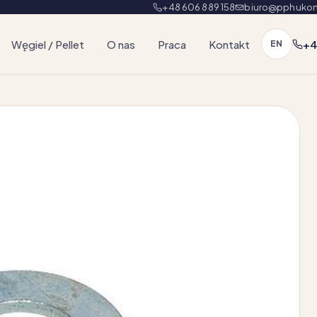
+48 606 889 158
biuro@pphukon
Węgiel / Pellet
O nas
Praca
Kontakt
+4
EN